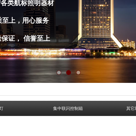
营
各类航标照明器材
质至上，用心服务
量保证， 信誉至上
灯
集中联闪控制箱
其它