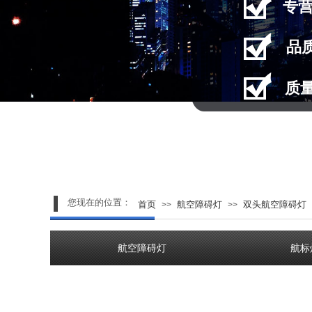
专
品
质
您现在的位置：
首页
航空障碍灯
双头航空障碍灯
>>
>>
航空障碍灯
航标