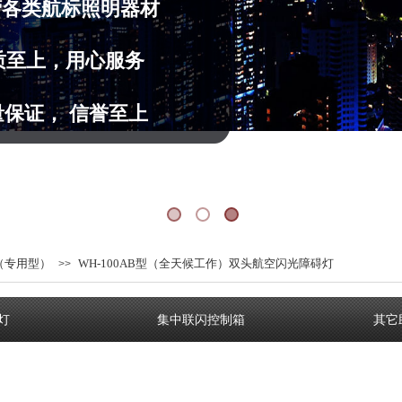
营
各类航标照明器材
质至上，用心服务
量保证， 信誉至上
（专用型）
WH-100AB型（全天候工作）双头航空闪光障碍灯
>>
灯
集中联闪控制箱
其它