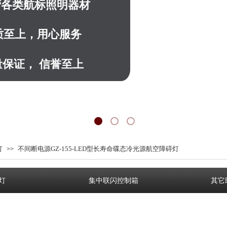
营
各类航标照明器材
质至上，用心服务
量保证， 信誉至上
灯
不间断电源GZ-155-LED型长寿命碟态冷光源航空障碍灯
>>
灯
集中联闪控制箱
其它