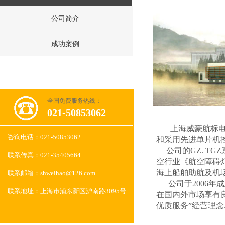
公司简介
成功案例
全国免费服务热线：
021-50853062
上海威豪航标电器
咨询电话：
021-50853062
和采用先进单片机
公司的GZ. TG
联系传真：
021-35405664
空行业《航空障碍灯》
海上船舶助航及机
联系邮箱：
shweihao@126.com
公司于2006年
联系地址：
上海市浦东新区沪南路3095号
在国内外市场享有良
优质服务”经营理