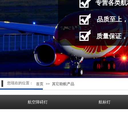
专营
各类航
品质至上
质量保证，
您现在的位置：
首页
其它助航产品
>>
航空障碍灯
航标灯
产品分类