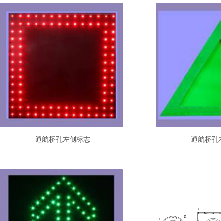
通航桥孔左侧标志
通航桥孔