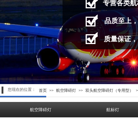
专营
各类航
品质至上
质量保证，
您现在的位置：
首页
航空障碍灯
双头航空障碍灯（专用型）
>>
>>
>
航空障碍灯
航标灯