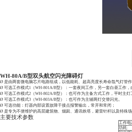
推荐产品
WH-
8
0A/B型双头航空闪光障碍灯
Ø
是由两套微电脑芯片电路组成，以低能耗、超高亮度长寿命氙气灯管作
Ø
可选工作模式
1（
WH-801A/B型）
：一套夜间工作，另一套白昼工作，
Ø
可选工作模式
2（
WH-802A/B型）
：也可作为主备方式工作，平时主灯
Ø
可选工作模式
3（
WH-803A/B型）
：也可作为主辅两灯交替闪光。
Ø
可选功能：灯器内部设置故障干接点报警输出，常开和常闭；
Ø
是专为不便维护的高层建筑物、烟囱、通讯铁塔，避雷针杆以及特殊
主要技术参数
工作电
功耗: