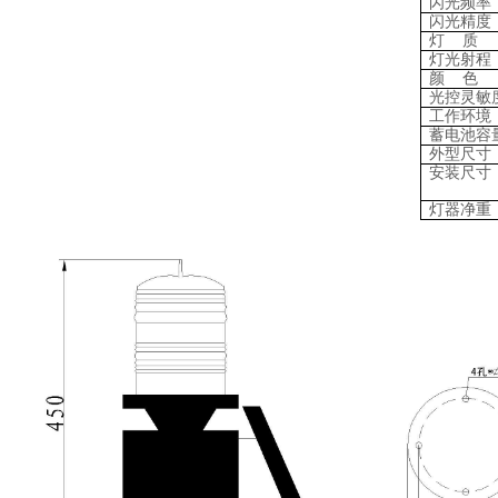
闪光频率
闪光精度
灯
质
灯光射程
颜 色
光控灵敏
工作环境
蓄电池容
外型尺寸
安装尺寸
灯器净重