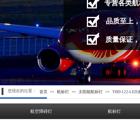
专营
各类航
品质至上
质量保证，
您现在的位置：
首页
航标灯
太阳能航标灯
THD-122-L
>>
>>
>>
航空障碍灯
航标灯