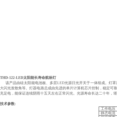
推荐产品
THD-122-LED太阳能长寿命航标灯
该产品
由硅太阳能电池板、多层LED光源日光开关于一体组成。灯罩
大闪光发散角等。灯器电路总成由先进的单片计算机芯片控制，稳定可
充足电，能保证连续阴雨十五天左右正常闪光。光源寿命长达二十年，堪
技术参数
:
工作电压
静态电流