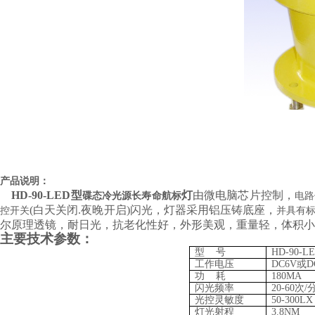
推荐产品
产品说明：
HD-90-LED型
灯
由微电脑芯片控制，
碟态冷光源长寿命航标
电路
(白天关闭.夜晚开启)闪光，灯器采用铝压铸底座，
控开关
并具有
尔原理透镜，耐日光，抗老化性好，外形美观，重量轻，体积小
主要技术参数：
型 号
HD-90-L
工作电压
DC6V或D
功 耗
180MA
闪光频率
20-60次/
光控灵敏度
50-300LX
灯光射程
3.8NM