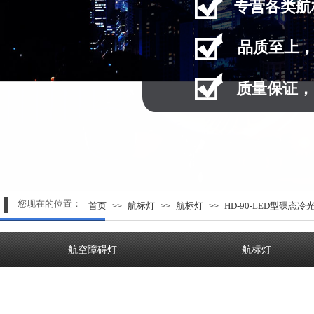
专营
各类航
品质至上
质量保证，
您现在的位置：
首页
航标灯
航标灯
HD-90-LED型碟态
>>
>>
>>
航空障碍灯
航标灯