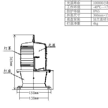
光源寿命
100000小
工作环境
-40℃—+
防护等级
IP65
外形尺寸
360mm×1
底盘安装
法兰直径1
灯器净重
4kg