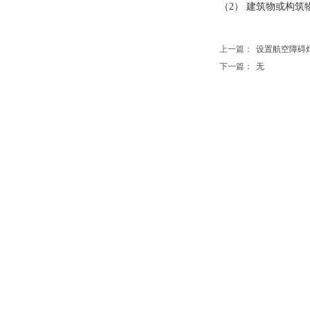
（2） 建筑物或构
上一篇：
设置航空障碍灯的有
下一篇：
无