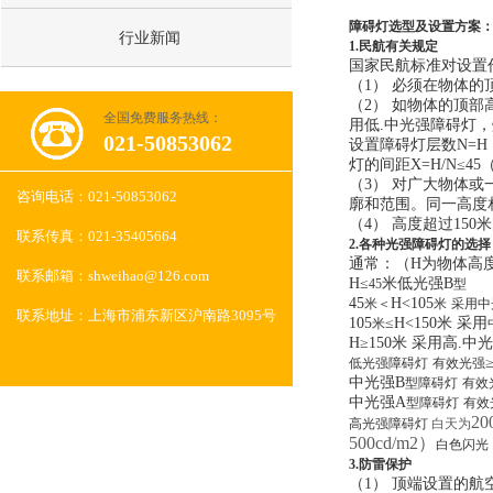
障碍灯选型及设置方案
行业新闻
1.民航有关规定
国家民航标准对设置
（1） 必须在物体
（2） 如物体的顶
全国免费服务热线：
用低.中光强障碍灯，
021-50853062
设置障碍灯层数N=H
灯的间距X=H/N≤45
（3） 对广大物体
咨询电话：
021-50853062
廓和范围。同一高度
（4） 高度超过15
联系传真：
021-35405664
2.各种光强障碍灯的选择
通常：（H为物体高
联系邮箱：
shweihao@126.com
H≤
米低光强B
45
型
45
H<105
米＜
米
采用中
联系地址：
上海市浦东新区沪南路3095号
105
≤H<150米 采用
米
H≥150米 采用高.
低光强障碍灯
有效光强
中光强B
型障碍灯
有效
中光强A
型障碍灯
有效
2
高光强障碍灯
白天为
500cd/m2）
推荐产品
白色闪光
3.防雷保护
（1） 顶端设置的